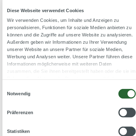
detaillierten CFD‑Analyse entstand eine optimierte
Turbinengeometrie, deren hervorragende Leistungsfähigkeit
Diese Webseite verwendet Cookies
anschließend im Modellversuch experimentell bestätigt
Wir verwenden Cookies, um Inhalte und Anzeigen zu
wurde.
personalisieren, Funktionen für soziale Medien anbieten zu
Inzwischen wurden die ersten beiden Turbinen erfolgreich in
können und die Zugriffe auf unsere Website zu analysieren.
Betrieb genommen und laufen zur vollsten Zufriedenheit des
Außerdem geben wir Informationen zu Ihrer Verwendung
Kunden. Der Abnahmetest vor Ort an Turbine 1 bestätigte
unserer Website an unsere Partner für soziale Medien,
die erwartete Leistungsfähigkeit. Die dritte Turbine befindet
Werbung und Analysen weiter. Unsere Partner führen diese
sich aktuell in der Endphase der Montage und wird
Informationen möglicherweise mit weiteren Daten
voraussichtlich Mitte 2026 in Betrieb gehen. Der
zusammen, die Sie ihnen bereitgestellt haben oder die sie im
Fachbeitrag fasst den erfolgreichen Verlauf dieses
Rahmen Ihrer Nutzung der Dienste gesammelt haben.
Sanierungsprojekts zusammen.
Einwilligungsauswahl
Unseren Fachbeitrag können Sie hier ganz einfach zum
Notwendig
Nachlesen downloaden.
Präferenzen
☛ Download Fachbeitrag
Statistiken