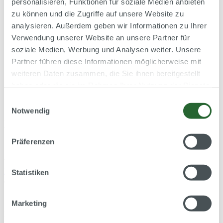
personalisieren, Funktionen für soziale Medien anbieten
zu können und die Zugriffe auf unsere Website zu
analysieren. Außerdem geben wir Informationen zu Ihrer
Verwendung unserer Website an unsere Partner für
Tel::
+43 (0) 316 393188
soziale Medien, Werbung und Analysen weiter. Unsere
Anfrage
EN
Partner führen diese Informationen möglicherweise mit
weiteren Daten zusammen, die Sie ihnen bereitgestellt
CMFF 2022 Budapest
haben oder die sie im Rahmen Ihrer Nutzung der Dienste
gesammelt haben.
Einwilligungsauswahl
30.August - 02. September | Radisson Blu
Notwendig
Béke Hotel
Präferenzen
Wir freuen uns über unseren Beitrag zur
Conference on Modelling
Fluid Flow CMFF’22
mit dem Titel „
Insights into the Flow
Statistiken
Situation of a Multi-Stage Centrifugal Pump
“.
Marketing
Der Beitrag geht darauf ein, wie mittels numerischer Simulation an
einer mehrstufigen Pumpe der Wirkungsgrad, die