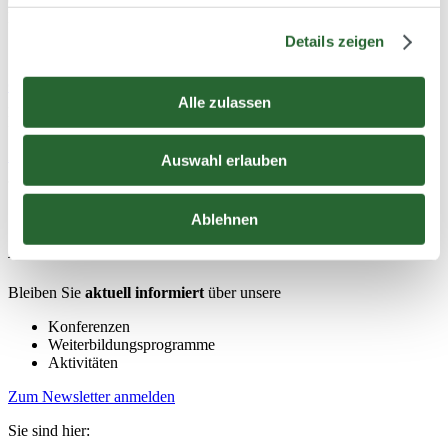
Kennlinienstabilität und die Förderhöhe erhöht werden konnte.
Details zeigen
Conference on Modelling Fluid Flow - CMFF‘22
Alle zulassen
30. August – 2. September 2022 | Budapest, Ungarn
Radisson Blu Béke Hotel
Zurück zur Übersicht
Auswahl erlauben
Ablehnen
Anmelden und Profitieren
Bleiben Sie
aktuell informiert
über unsere
Konferenzen
Weiterbildungsprogramme
Aktivitäten
Zum Newsletter anmelden
Sie sind hier: