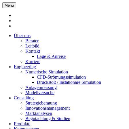
Menü
Über uns
Berater
Leitbild
Kontakt
Lage & Anreise
Karriere
Engineering
Numerische Simulation
CFD-Strömungssimulation
Druckstoß / Instationäre Simulation
Anlagenmessung
Modellversuche
Consulting
Strategieberatung
Innovationsmanagement
Marktanalysen
Begutachtung & Studien
Produkte
Kompetenzen